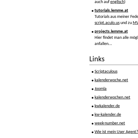
auch auf
englisch
)
tutorials.lemme.at
Tutorials aus meiner Fe
script.aculo.us
und zu
MV
projects.lemme.at
Hier findet man alle mögl
anfallen...
Links
Scriptaculous
kalenderwoche.net
Joomla
kalenderwochen.net
kwkalender.de
kw-kalender.de
week-number.net
Wie ist mein User Agent?